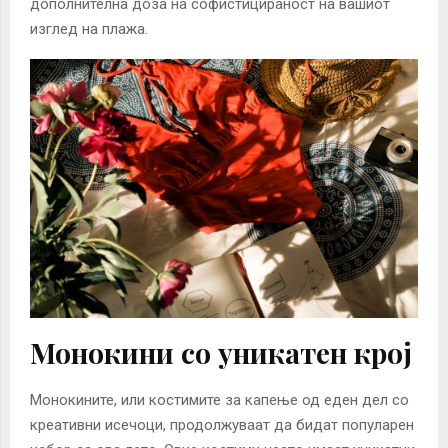
дополнителна доза на софистицираност на вашиот
изглед на плажа.
Монокини со уникатен крој
Монокините, или костимите за капење од еден дел со
креативни исечоци, продолжуваат да бидат популарен