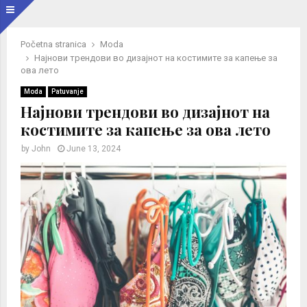
Početna stranica
Moda
Најнови трендови во дизајнот на костимите за капење за
ова лето
Moda
Patuvanje
Најнови трендови во дизајнот на
костимите за капење за ова лето
by
John
June 13, 2024