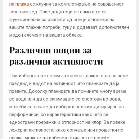
на плажа
се клучни за комплетирање на совршениот
летен изглед. Овие додатоци не само што се
функционални за заштита од сонце и носење на
вашите плажни потреби, туку и додаваат дополнителен
моден елемент на вашата облека.
Различни опции за
различни активности
При изборот на костим за капење, важно е да се земе
предвид и видот на активност што планирате да ја
правите. Доколку планирате да поминете многу време
во вода или да се занимавате со спортови во вода,
можеби ќе сакате да изберете костим дизајниран за
перформанси, со карактеристики како што се
еднострани прерамки и отпорност на хлор. За повеќе
лежерни активности, како сончање или прошетки по
плажа, можете да изберете стил што е повеќе