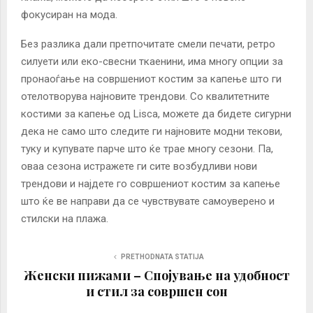
фокусиран на мода.
Без разлика дали претпочитате смели печати, ретро
силуети или еко-свесни ткаенини, има многу опции за
пронаоѓање на совршениот костим за капење што ги
отелотворува најновите трендови. Со квалитетните
костими за капење од Lisca, можете да бидете сигурни
дека не само што следите ги најновите модни текови,
туку и купувате парче што ќе трае многу сезони. Па,
оваа сезона истражете ги сите возбудливи нови
трендови и најдете го совршениот костим за капење
што ќе ве направи да се чувствувате самоуверено и
стилски на плажа.
PRETHODNATA STATIJA
Женски пижами – Спојување на удобност
и стил за совршен сон