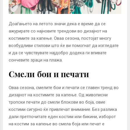
Доаѓањето на летото значи дека е време да се
ажурирате со најновите трендови во дизајнот на
костимите за капење. Оваа сезона, постојат многу
возбудливи стилови што ќе ви помогнат да изгледате
и да се чувствувате најдобро додека ги впивате
сончевите зраци на плажа.
Смели бои и печати
Оваа сезона, смелите бои и печати се главен тренд во
дизајнот на костимите за капење. Од живописни
тропски печати до смели блокови во боја, овие
костими сигурно ќе привлечат внимание. Без разлика
дали претпочитате еден костим или бикини, изборот
на костим за капење во смела боја или печат е