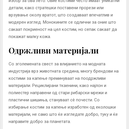
избор за ова лето. Овие костими често имаат уникатни
детали, како стратешки поставени прорези или
врзување околу вратот, што создаваат впечатлив и
модерен изглед. Монокините се одлични за оние што
сакаат покриеност на цел костим, но сепак сакаат да
покажат малку кожа.
Одржливи материјали
Со зголемената свест за влијанието на модната
индустрија врз животната средина, многу брендови на
костими за капење преминуваат на поодржливи
материјали. Рециклирани ткаенини, како најлон и
полиестер направени од стари рибарски мрежи и
пластични шишиња, стануваат сè почести. Со
избирање костим за капење изработен од еколошки
материјали, не само што ќе изгледате добро, туку и ќе
направите добро за планетата.