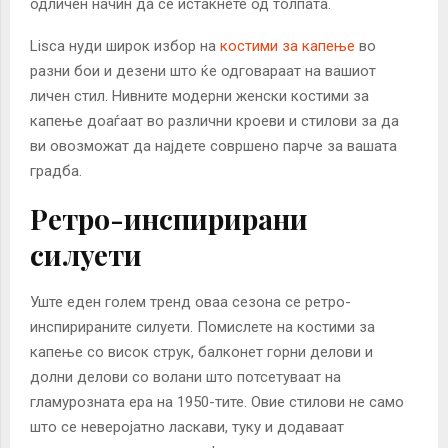
одличен начин да се истакнете од толпата.
Lisca нуди широк избор на
костими за капење
во
разни бои и дезени што ќе одговараат на вашиот
личен стил. Нивните модерни женски костими за
капење доаѓаат во различни кроеви и стилови за да
ви овозможат да најдете совршено парче за вашата
градба.
Ретро-инспирирани
силуети
Уште еден голем тренд оваа сезона се ретро-
инспирираните силуети. Помислете на костими за
капење со висок струк, балконет горни делови и
долни делови со волани што потсетуваат на
гламурозната ера на 1950-тите. Овие стилови не само
што се неверојатно ласкави, туку и додаваат