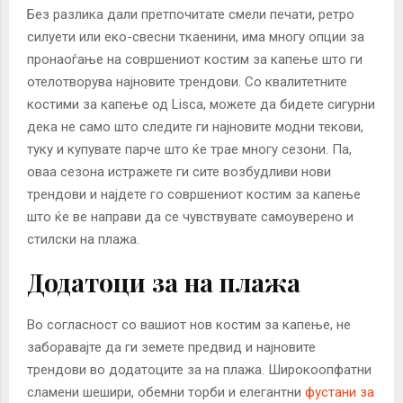
Без разлика дали претпочитате смели печати, ретро
силуети или еко-свесни ткаенини, има многу опции за
пронаоѓање на совршениот костим за капење што ги
отелотворува најновите трендови. Со квалитетните
костими за капење од Lisca, можете да бидете сигурни
дека не само што следите ги најновите модни текови,
туку и купувате парче што ќе трае многу сезони. Па,
оваа сезона истражете ги сите возбудливи нови
трендови и најдете го совршениот костим за капење
што ќе ве направи да се чувствувате самоуверено и
стилски на плажа.
Додатоци за на плажа
Во согласност со вашиот нов костим за капење, не
заборавајте да ги земете предвид и најновите
трендови во додатоците за на плажа. Широкоопфатни
сламени шешири, обемни торби и елегантни
фустани за