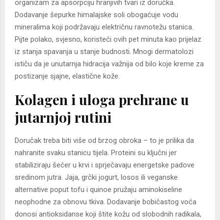
organizam za apsorpciju hranjivih tvari iz doručka.
Dodavanje šepurke himalajske soli obogaćuje vodu
mineralima koji podržavaju električnu ravnotežu stanica.
Pijte polako, svjesno, koristeći ovih pet minuta kao prijelaz
iz stanja spavanja u stanje budnosti. Mnogi dermatolozi
ističu da je unutarnja hidracija važnija od bilo koje kreme za
postizanje sjajne, elastične kože.
Kolagen i uloga prehrane u
jutarnjoj rutini
Doručak treba biti više od brzog obroka – to je prilika da
nahranite svaku stanicu tijela. Proteini su ključni jer
stabiliziraju šećer u krvi i sprječavaju energetske padove
sredinom jutra. Jaja, grčki jogurt, losos ili veganske
alternative poput tofu i quinoe pružaju aminokiseline
neophodne za obnovu tkiva. Dodavanje bobičastog voća
donosi antioksidanse koji štite kožu od slobodnih radikala,