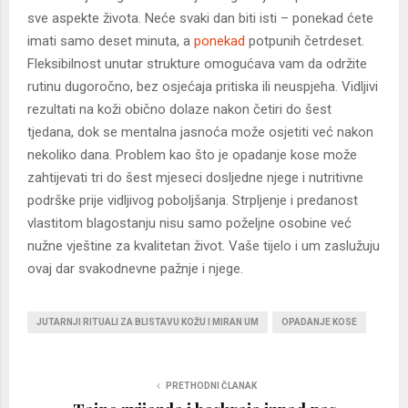
sve aspekte života. Neće svaki dan biti isti – ponekad ćete
imati samo deset minuta, a
ponekad
potpunih četrdeset.
Fleksibilnost unutar strukture omogućava vam da održite
rutinu dugoročno, bez osjećaja pritiska ili neuspjeha. Vidljivi
rezultati na koži obično dolaze nakon četiri do šest
tjedana, dok se mentalna jasnoća može osjetiti već nakon
nekoliko dana. Problem kao što je opadanje kose može
zahtijevati tri do šest mjeseci dosljedne njege i nutritivne
podrške prije vidljivog poboljšanja. Strpljenje i predanost
vlastitom blagostanju nisu samo poželjne osobine već
nužne vještine za kvalitetan život. Vaše tijelo i um zaslužuju
ovaj dar svakodnevne pažnje i njege.
JUTARNJI RITUALI ZA BLISTAVU KOŽU I MIRAN UM
OPADANJE KOSE
PRETHODNI ČLANAK