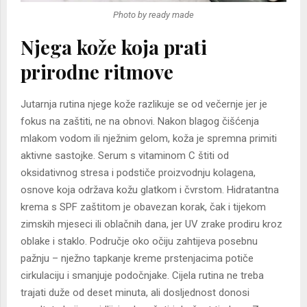
Photo by ready made
Njega kože koja prati
prirodne ritmove
Jutarnja rutina njege kože razlikuje se od večernje jer je
fokus na zaštiti, ne na obnovi. Nakon blagog čišćenja
mlakom vodom ili nježnim gelom, koža je spremna primiti
aktivne sastojke. Serum s vitaminom C štiti od
oksidativnog stresa i podstiče proizvodnju kolagena,
osnove koja održava kožu glatkom i čvrstom. Hidratantna
krema s SPF zaštitom je obavezan korak, čak i tijekom
zimskih mjeseci ili oblačnih dana, jer UV zrake prodiru kroz
oblake i staklo. Područje oko očiju zahtijeva posebnu
pažnju – nježno tapkanje kreme prstenjacima potiče
cirkulaciju i smanjuje podočnjake. Cijela rutina ne treba
trajati duže od deset minuta, ali dosljednost donosi