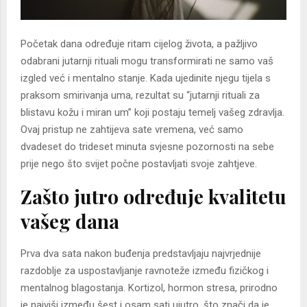
Početak dana određuje ritam cijelog života, a pažljivo
odabrani jutarnji rituali mogu transformirati ne samo vaš
izgled već i mentalno stanje. Kada ujedinite njegu tijela s
praksom smirivanja uma, rezultat su “jutarnji rituali za
blistavu kožu i miran um” koji postaju temelj vašeg zdravlja.
Ovaj pristup ne zahtijeva sate vremena, već samo
dvadeset do trideset minuta svjesne pozornosti na sebe
prije nego što svijet počne postavljati svoje zahtjeve.
Zašto jutro određuje kvalitetu
vašeg dana
Prva dva sata nakon buđenja predstavljaju najvrjednije
razdoblje za uspostavljanje ravnoteže između fizičkog i
mentalnog blagostanja. Kortizol, hormon stresa, prirodno
je najviši između šest i osam sati ujutro, što znači da je