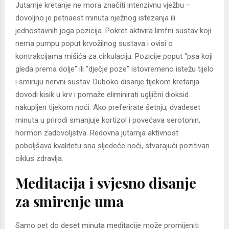
Jutarnje kretanje ne mora značiti intenzivnu vježbu –
dovoljno je petnaest minuta nježnog istezanja ili
jednostavnih joga pozicija. Pokret aktivira limfni sustav koji
nema pumpu poput krvožilnog sustava i ovisi o
kontrakcijama mišića za cirkulaciju. Pozicije poput “psa koji
gleda prema dolje” ili “dječje poze” istovremeno istežu tijelo
i smiruju nervni sustav. Duboko disanje tijekom kretanja
dovodi kisik u krv i pomaže eliminirati ugljični dioksid
nakupljen tijekom noći. Ako preferirate šetnju, dvadeset
minuta u prirodi smanjuje kortizol i povećava serotonin,
hormon zadovoljstva. Redovna jutarnja aktivnost
poboljšava kvalitetu sna sljedeće noći, stvarajući pozitivan
ciklus zdravlja.
Meditacija i svjesno disanje
za smirenje uma
Samo pet do deset minuta meditacije može promijeniti