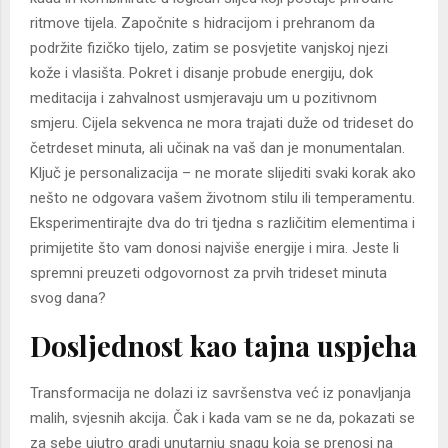
ritmove tijela. Započnite s hidracijom i prehranom da
podržite fizičko tijelo, zatim se posvjetite vanjskoj njezi
kože i vlasišta. Pokret i disanje probude energiju, dok
meditacija i zahvalnost usmjeravaju um u pozitivnom
smjeru. Cijela sekvenca ne mora trajati duže od trideset do
četrdeset minuta, ali učinak na vaš dan je monumentalan.
Ključ je personalizacija – ne morate slijediti svaki korak ako
nešto ne odgovara vašem životnom stilu ili temperamentu.
Eksperimentirajte dva do tri tjedna s različitim elementima i
primijetite što vam donosi najviše energije i mira. Jeste li
spremni preuzeti odgovornost za prvih trideset minuta
svog dana?
Dosljednost kao tajna uspjeha
Transformacija ne dolazi iz savršenstva već iz ponavljanja
malih, svjesnih akcija. Čak i kada vam se ne da, pokazati se
za sebe ujutro gradi unutarnju snagu koja se prenosi na