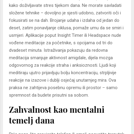
kako doživljavate stres tijekom dana. Ne morate savladati
složene tehnike – dovoljno je sjesti udobno, zatvoriti oči i
fokusirati se na dah. Brojanje udaha i izdaha od jedan do
deset, zatim ponavljanje ciklusa, pomaže umu da se smiri i
usmjeri. Aplikacije poput Insight Timer ili Headspace nude
vođene meditacije za početnike, s opcijama od tri do
dvadeset minuta. Istraživanja pokazuju da redovna
meditacija smanjuje aktivnost amigdale, dijela mozga
odgovornog za reakcije straha i anksioznosti. Ljudi koji
meditiraju ujutro prijavljuju bolju koncentraciju, strpljivije
reakcije na izazove i dublji osjećaj unutarnjeg mira. Ova
praksa ne zahtijeva posebnu opremu ili prostor – samo
spremnost da budete prisutni sa sobom.
Zahvalnost kao mentalni
temelj dana