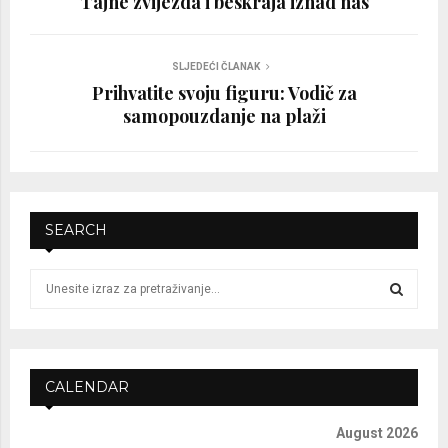
Tajne zvijezda i beskraja iznad nas
SLJEDEĆI ČLANAK
Prihvatite svoju figuru: Vodič za
samopouzdanje na plaži
SEARCH
S
e
a
S
r
c
E
h
CALENDAR
f
A
o
August 2026
r