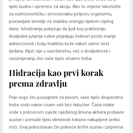
tijelo budno i spremno za akciju. Ako to vrijeme iskoristite
za nutricionističku i emocionalnu potporu organizmu,
postavljate temelje za stabilnu energiju tijekom cijelog
dana. Istraživanja pokazuju da ljudi koji prakticiraju
dosljedne jutarnje rutine prijavljuju trideset posto manje
anksioznosti i bolju kvalitetu kože nakon samo šest
tjedana. Ključ nije u savršenstvu, već u dosljednosti i
razumijevanju što vaše tijelo stvarno treba.
Hidracija kao prvi korak
prema zdravlju
Prije nego što posegnete za kavom, vaše tijelo desperatno
treba vodu nakon osam sati bez tekućine. Čaša mlake
vode s polovicom svježe cijeđenog limuna aktivira probavni
sustav i pomaže tijelu eliminirati toksine nakupljene preko
noći. Ovaj jednostavan čin pokreće limfni sustav i priprema