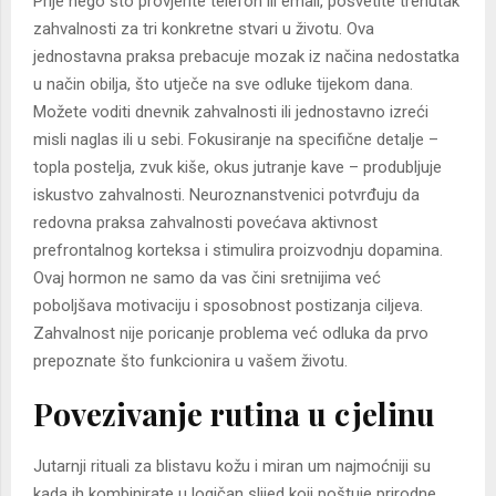
Prije nego što provjerite telefon ili email, posvetite trenutak
zahvalnosti za tri konkretne stvari u životu. Ova
jednostavna praksa prebacuje mozak iz načina nedostatka
u način obilja, što utječe na sve odluke tijekom dana.
Možete voditi dnevnik zahvalnosti ili jednostavno izreći
misli naglas ili u sebi. Fokusiranje na specifične detalje –
topla postelja, zvuk kiše, okus jutranje kave – produbljuje
iskustvo zahvalnosti. Neuroznanstvenici potvrđuju da
redovna praksa zahvalnosti povećava aktivnost
prefrontalnog korteksa i stimulira proizvodnju dopamina.
Ovaj hormon ne samo da vas čini sretnijima već
poboljšava motivaciju i sposobnost postizanja ciljeva.
Zahvalnost nije poricanje problema već odluka da prvo
prepoznate što funkcionira u vašem životu.
Povezivanje rutina u cjelinu
Jutarnji rituali za blistavu kožu i miran um najmoćniji su
kada ih kombinirate u logičan slijed koji poštuje prirodne