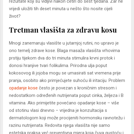
rezultate koji su vidljivi nakon četiri do šest tjedana. Zar ne
vrijedi uložiti tih deset minuta u nešto što nosite cijeli
život?
Tretman vlasišta za zdravu kosu
Mnogi zanemaruju vlasište u jutarnjoj rutini, no upravo je
ono temelj zdrave kose. Blaga masaža vlasišta vrhovima
prstiju tijekom dva do tri minuta stimulira krvni protok i
donosi hranjive tvari folikulima. Prirodna ulja poput
kokosovog ili jojoba mogu se umasirati sat vremena prije
pranja, osobito ako primjećujete suhoću ili iritaciju. Problem
opadanje kose
često je povezan s kroničnim stresom i
nedostatkom određenih nutrijenata poput cinka, željeza i B
vitamina. Ako primijetite povećano opadanje kose – više
od stotinu vlasi dnevno – vrijedna je konzultacija s
dermatologom koji može procijeniti hormonsku ravnotežu i
razinu nutrijenata. Redovita njega vlasišta nije samo
estetska praksa već preventivna mjera koja čuva gustoću i