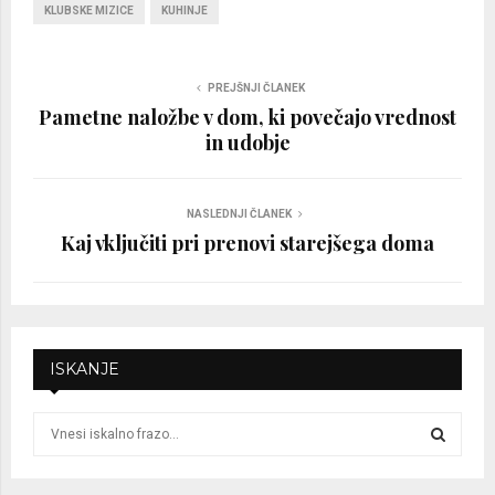
KLUBSKE MIZICE
KUHINJE
PREJŠNJI ČLANEK
Pametne naložbe v dom, ki povečajo vrednost
in udobje
NASLEDNJI ČLANEK
Kaj vključiti pri prenovi starejšega doma
ISKANJE
S
e
a
S
r