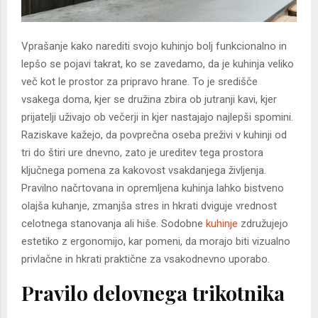
Vprašanje kako narediti svojo kuhinjo bolj funkcionalno in
lepšo se pojavi takrat, ko se zavedamo, da je kuhinja veliko
več kot le prostor za pripravo hrane. To je središče
vsakega doma, kjer se družina zbira ob jutranji kavi, kjer
prijatelji uživajo ob večerji in kjer nastajajo najlepši spomini.
Raziskave kažejo, da povprečna oseba preživi v kuhinji od
tri do štiri ure dnevno, zato je ureditev tega prostora
ključnega pomena za kakovost vsakdanjega življenja.
Pravilno načrtovana in opremljena kuhinja lahko bistveno
olajša kuhanje, zmanjša stres in hkrati dviguje vrednost
celotnega stanovanja ali hiše. Sodobne
kuhinje
združujejo
estetiko z ergonomijo, kar pomeni, da morajo biti vizualno
privlačne in hkrati praktične za vsakodnevno uporabo.
Pravilo delovnega trikotnika