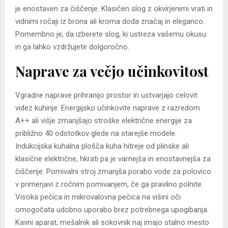
je enostaven za čiščenje. Klasičen slog z okvirjenimi vrati in
vidnimi ročaji iz brona ali kroma doda značaj in eleganco.
Pomembno je, da izberete slog, ki ustreza vašemu okusu
in ga lahko vzdržujete dolgoročno.
Naprave za večjo učinkovitost
Vgradne naprave prihranijo prostor in ustvarjajo celovit
videz kuhinje. Energijsko učinkovite naprave z razredom
A++ ali višje zmanjšajo stroške električne energije za
približno 40 odstotkov glede na starejše modele.
Indukcijska kuhalna plošča kuha hitreje od plinske ali
klasične električne, hkrati pa je varnejša in enostavnejša za
čiščenje. Pomivalni stroj zmanjša porabo vode za polovico
v primerjavi z ročnim pomivanjem, če ga pravilno polnite.
Visoka pečica in mikrovalovna pečica na višini oči
omogočata udobno uporabo brez potrebnega upogibanja.
Kavni aparat, mešalnik ali sokovnik naj imajo stalno mesto