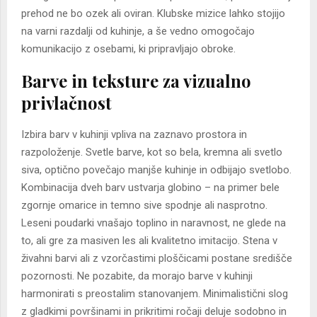
prehod ne bo ozek ali oviran. Klubske mizice lahko stojijo
na varni razdalji od kuhinje, a še vedno omogočajo
komunikacijo z osebami, ki pripravljajo obroke.
Barve in teksture za vizualno
privlačnost
Izbira barv v kuhinji vpliva na zaznavo prostora in
razpoloženje. Svetle barve, kot so bela, kremna ali svetlo
siva, optično povečajo manjše kuhinje in odbijajo svetlobo.
Kombinacija dveh barv ustvarja globino – na primer bele
zgornje omarice in temno sive spodnje ali nasprotno.
Leseni poudarki vnašajo toplino in naravnost, ne glede na
to, ali gre za masiven les ali kvalitetno imitacijo. Stena v
živahni barvi ali z vzorčastimi ploščicami postane središče
pozornosti. Ne pozabite, da morajo barve v kuhinji
harmonirati s preostalim stanovanjem. Minimalistični slog
z gladkimi površinami in prikritimi ročaji deluje sodobno in