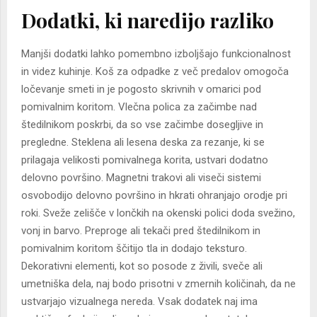
Dodatki, ki naredijo razliko
Manjši dodatki lahko pomembno izboljšajo funkcionalnost
in videz kuhinje. Koš za odpadke z več predalov omogoča
ločevanje smeti in je pogosto skrivnih v omarici pod
pomivalnim koritom. Vlečna polica za začimbe nad
štedilnikom poskrbi, da so vse začimbe dosegljive in
pregledne. Steklena ali lesena deska za rezanje, ki se
prilagaja velikosti pomivalnega korita, ustvari dodatno
delovno površino. Magnetni trakovi ali viseči sistemi
osvobodijo delovno površino in hkrati ohranjajo orodje pri
roki. Sveže zelišče v lončkih na okenski polici doda svežino,
vonj in barvo. Preproge ali tekači pred štedilnikom in
pomivalnim koritom ščitijo tla in dodajo teksturo.
Dekorativni elementi, kot so posode z živili, sveče ali
umetniška dela, naj bodo prisotni v zmernih količinah, da ne
ustvarjajo vizualnega nereda. Vsak dodatek naj ima