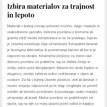
Izbira materialov za trajnost
in lepoto
Materiali v kuhinji morajo prenesti vročino, vlago, madeže in
vsakodnevno uporabo. Delovna površina iz kremena ali
granita zdrži visoke temperature in se ne praskajo, čeprav
je začetna investicija višja od laminata. Kompaktni laminat
je dostopna alternativa, ki posnemanja kamen ali les in je
odporen na obrabo. Keramične ploščice za steno nad
delovno površino so praktične, saj se zlahka čistijo in
ščitijo steno pred škropljenjem. Masivni les doda toplino in
eleganco, vendar zahteva redno vzdrževanje z oljem ali
voskom. Za tla v kuhinji izberite ploščice, vinil ali laminat z
visoko stopnjo odpornosti proti vlagi. Izogibajte se preveč
svetlim ali temnim površinam, ki poudarjajo vsako manjšo
umazanijo ali prask. Matne površine so praktičnejše od
sijoče, saj na njih so manj opazni prstni odtisi in kapljice