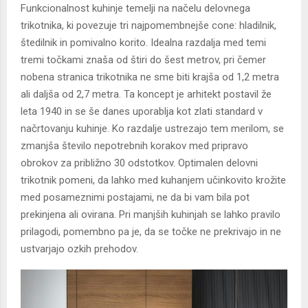
Funkcionalnost kuhinje temelji na načelu delovnega
trikotnika, ki povezuje tri najpomembnejše cone: hladilnik,
štedilnik in pomivalno korito. Idealna razdalja med temi
tremi točkami znaša od štiri do šest metrov, pri čemer
nobena stranica trikotnika ne sme biti krajša od 1,2 metra
ali daljša od 2,7 metra. Ta koncept je arhitekt postavil že
leta 1940 in se še danes uporablja kot zlati standard v
načrtovanju kuhinje. Ko razdalje ustrezajo tem merilom, se
zmanjša število nepotrebnih korakov med pripravo
obrokov za približno 30 odstotkov. Optimalen delovni
trikotnik pomeni, da lahko med kuhanjem učinkovito krožite
med posameznimi postajami, ne da bi vam bila pot
prekinjena ali ovirana. Pri manjših kuhinjah se lahko pravilo
prilagodi, pomembno pa je, da se točke ne prekrivajo in ne
ustvarjajo ozkih prehodov.