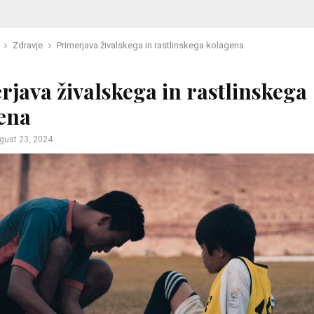
Zdravje
Primerjava živalskega in rastlinskega kolagena
rjava živalskega in rastlinskega
ena
gust 23, 2024