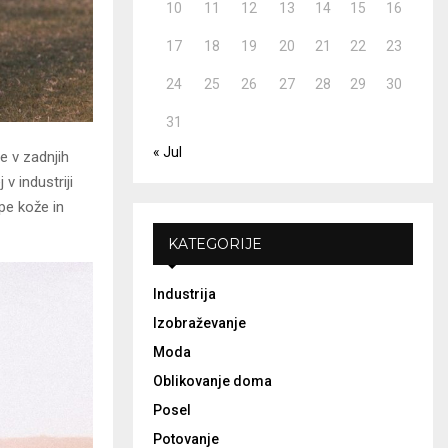
10
11
12
13
14
15
16
17
18
19
20
21
22
23
24
25
26
27
28
29
30
31
« Jul
e v zadnjih
v industriji
ipe kože in
KATEGORIJE
Industrija
Izobraževanje
Moda
Oblikovanje doma
Posel
Potovanje