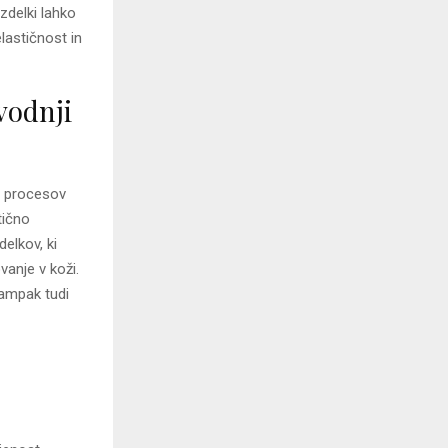
izdelki lahko
elastičnost in
vodnji
je procesov
tično
elkov, ki
vanje v koži.
 ampak tudi