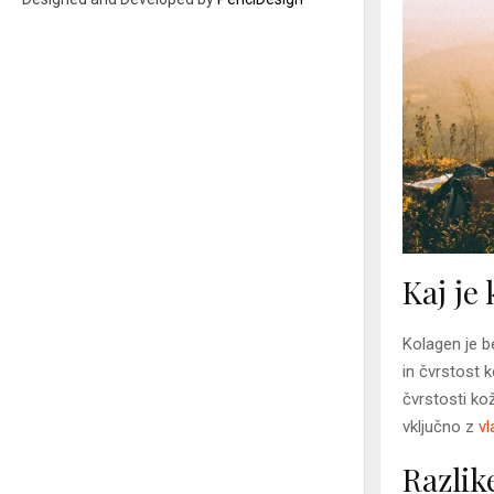
Kaj je
Kolagen je b
in čvrstost 
čvrstosti ko
vključno z
vl
Razlik