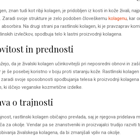
gen, znan tudi kot ribji kolagen, je pridobljen iz kosti in kože živali, na
b. Zaradi svoje strukture je zelo podoben človeškemu
kolagenu
, kar 
 absorbira. Na drugi strani pa rastlinski kolagen, ki je pravzaprav kom
tlinskih izvlečkov, spodbuja telo k lastni proizvodnji kolagena.
vitost in prednosti
ejo, da je živalski kolagen učinkovitejši pri neposredni obnovi in zaš
r je še posebej koristno v boju proti staranju kože. Rastlinski kolagen 
st zaradi svoje sposobnosti spodbujanja telesa k proizvodnji kolagena 
te, ki iščejo veganske kozmetične izdelke.
va o trajnosti
jnost, rastlinski kolagen običajno prevlada, saj je njegova pridelava 
 za okolje. Vendar pa se znanstveniki in proizvajalci trudijo razviti 
bivanja živalskega kolagena, da bi zmanjšali vpliv na okolje.