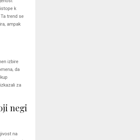
ljenost
ristope k
. Ta trend se
bira, ampak
en izbire
pomena, da
akup
izkazali za
oji negi
jivost na