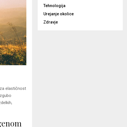
Tehnologija
Urejanje okolice
Zdravje
 za elastičnost
 izgubo
delkih,
agenom