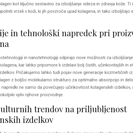
olagen kot ključno sestavino za izboljšanje videza in zdravja kože. Ti 
lniti vrzeli v koži, ki jih povzroča upad kolagena, in tako izboljšajo 
ije in tehnološki napredek pri proiz
ena
biotehnologiji in nanotehnologiji odpirajo nove možnosti za izboljšan
olagena, kar lahko pripomore k izdelavi bolj čistih, učinkovitejših in e
 izdelkov. Pričakujemo lahko tudi pojav nove generacije kozmetičnih izd
lagen z boljšo molekularno strukturo za optimalno absorpcijo in delo
i napredki ne samo da povečujejo učinkovitost kolagenskih izdelkov,
koljski vpliv njihove proizvodnje.
kulturnih trendov na priljubljenost
nskih izdelkov