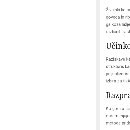
Živalski kola
goveda in ri
ga koža lažje
različnih ras
Učinko
Raziskave kaž
strukture, ka
priljubljeno
izbira za tis
Razpra
Ko gre za tra
obremenjujoča
metode prido