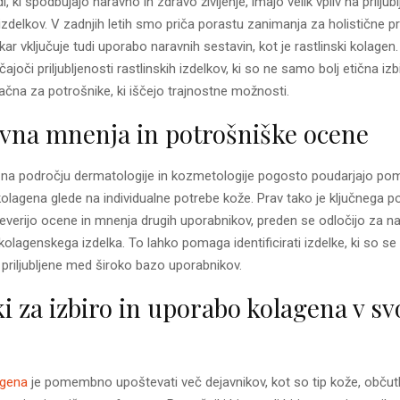
di, ki spodbujajo naravno in zdravo življenje, imajo velik vpliv na priljub
izdelkov. V zadnjih letih smo priča porastu zanimanja za holistične p
kar vključuje tudi uporabo naravnih sestavin, kot je rastlinski kolagen
ajoči priljubljenosti rastlinskih izdelkov, ki so ne samo bolj etična iz
vlačna za potrošnike, ki iščejo trajnostne možnosti.
vna mnenja in potrošniške ocene
 na področju dermatologije in kozmetologije pogosto poudarjajo pom
kolagena glede na individualne potrebe kože. Prav tako je ključnega 
reverijo ocene in mnenja drugih uporabnikov, preden se odločijo za n
olagenskega izdelka. To lahko pomaga identificirati izdelke, ki so se 
n priljubljene med široko bazo uporabnikov.
i za izbiro in uporabo kolagena v sv
agena
je pomembno upoštevati več dejavnikov, kot so tip kože, občutl