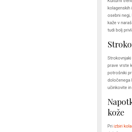
Kulturni tren
kolagenskih 
osebni negi, 
kaže v narašč
tudi bolj pri
Stroko
Strokovnjaki
prave vrste 
potrošniki p
določenega k
učinkovite i
Napotk
kože
Pri
izbiri kol