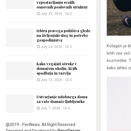
vzpostavljanju svojih
osnovnih poslovnih struktur
July 25, 2026
0
Izbira pravega pohištva glede
na življenjski slog in potrebe
gospodinjstva
Kolagen je k
July 24, 2026
0
letih vse več
kozmetike. Ta
Kako vzgajati otroke v
kako lahko iz
domačem okolju, ki jih
spodbuja in razvija
July 13, 2026
0
Ustvarjanje udobnega doma
za vaše domače ljubljenčke
July 7, 2026
0
@2019 - PenNews. All Right Reserved.
Designed and Developed by
PenciDesign