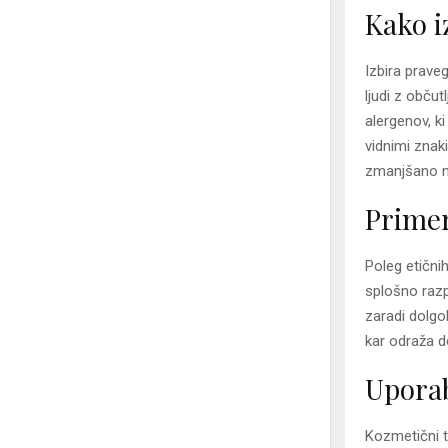
Kako i
Izbira prave
ljudi z občut
alergenov, ki
vidnimi znaki
zmanjšano na
Primer
Poleg etični
splošno razpo
zaradi dolgol
kar odraža d
Uporab
Kozmetični t