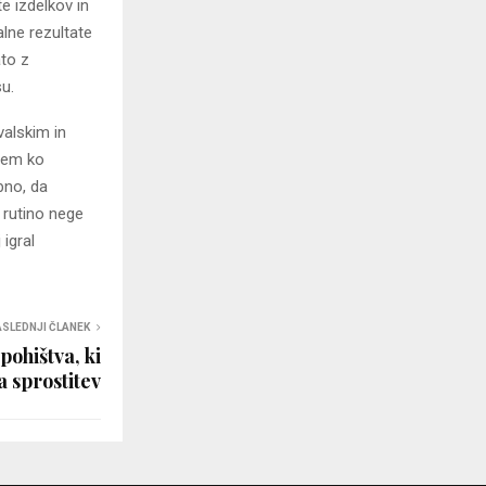
e izdelkov in
lne rezultate
ato z
su.
valskim in
tem ko
bno, da
jo rutino nege
 igral
SLEDNJI ČLANEK
pohištva, ki
 sprostitev