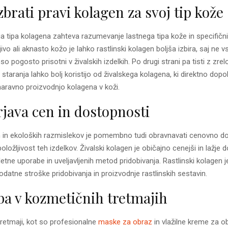
zbrati pravi kolagen za svoj tip kože
ga tipa kolagena zahteva razumevanje lastnega tipa kože in specifičn
ljivo ali aknasto kožo je lahko rastlinski kolagen boljša izbira, saj ne 
 so pogosto prisotni v živalskih izdelkih. Po drugi strani pa tisti z zrel
 staranja lahko bolj koristijo od živalskega kolagena, ki direktno dopol
ravno proizvodnjo kolagena v koži.
java cen in dostopnosti
h in ekoloških razmislekov je pomembno tudi obravnavati cenovno d
ložljivost teh izdelkov. Živalski kolagen je običajno cenejši in lažje
etne uporabe in uveljavljenih metod pridobivanja. Rastlinski kolagen je
odatne stroške pridobivanja in proizvodnje rastlinskih sestavin.
a v kozmetičnih tretmajih
retmaji, kot so profesionalne
maske za obraz
in vlažilne kreme za o