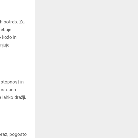
ih potreb. Za
vsebuje
o kožo in
njuje
ostopnost in
 dostopen
 lahko dražji,
braz, pogosto