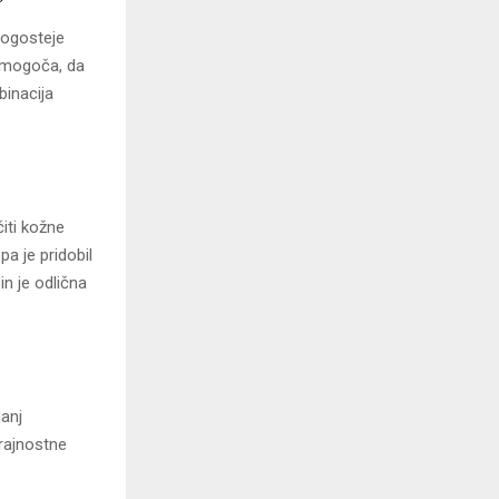
jpogosteje
omogoča, da
binacija
čiti kožne
pa je pridobil
in je odlična
manj
trajnostne