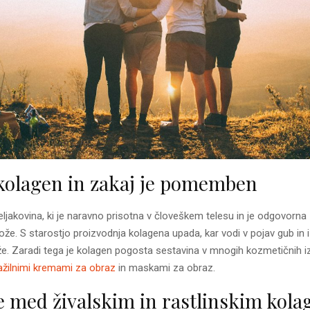
 kolagen in zakaj je pomemben
eljakovina, ki je naravno prisotna v človeškem telesu in je odgovorna
kože. S starostjo proizvodnja kolagena upada, kar vodi v pojav gub in
že. Zaradi tega je kolagen pogosta sestavina v mnogih kozmetičnih iz
ažilnimi kremami za obraz
in maskami za obraz.
e med živalskim in rastlinskim kol