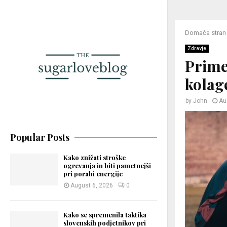
Domača stran
Zdravje
Prime
kolag
by
John
Au
Popular Posts
Kako znižati stroške
ogrevanja in biti pametnejši
pri porabi energije
August 6, 2026
0
Kako se spremenila taktika
slovenskih podjetnikov pri