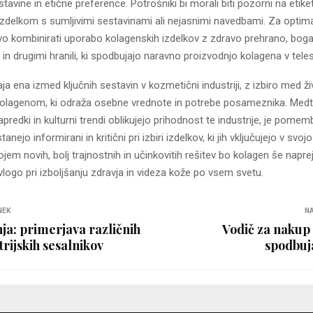
avine in etične preference. Potrošniki bi morali biti pozorni na etiket
 izdelkom s sumljivimi sestavinami ali nejasnimi navedbami. Za optima
jivo kombinirati uporabo kolagenskih izdelkov z zdravo prehrano, bog
in drugimi hranili, ki spodbujajo naravno proizvodnjo kolagena v tele
a ena izmed ključnih sestavin v kozmetični industriji, z izbiro med ži
 kolagenom, ki odraža osebne vrednote in potrebe posameznika. Med
predki in kulturni trendi oblikujejo prihodnost te industrije, je pomem
anejo informirani in kritični pri izbiri izdelkov, ki jih vključujejo v svo
jem novih, bolj trajnostnih in učinkovitih rešitev bo kolagen še naprej
go pri izboljšanju zdravja in videza kože po vsem svetu.
NEK
NA
ja: primerjava različnih
Vodič za nakup 
trijskih sesalnikov
spodbuja