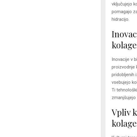
vključujejo k
pomagajo zapo
hidracijo.
Inovac
kolag
Inovacije v 
proizvodnje k
pridobljenih
vsebujejo ko
Ti tehnološk
zmanjšujejo o
Vpliv 
kolage