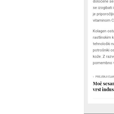
določene sest
se izogibati
je priporočl
vitaminom C 
Kolagen ostaj
rastlinskim
tehnološki na
potrošniki ost
kože. Z razvo
pomembno vlo
PREJŠNJI ČLA
Moč sesan
vrst indus