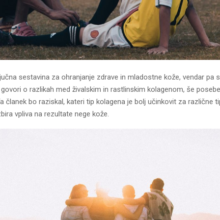
ljučna sestavina za ohranjanje zdrave in mladostne kože, vendar pa s
 govori o razlikah med živalskim in rastlinskim kolagenom, še posebej 
 članek bo raziskal, kateri tip kolagena je bolj učinkovit za različne t
bira vpliva na rezultate nege kože.