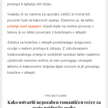
pristope k lajšanju teh težav.
Vsakdo, ki se zanima za uporabo zelišč, bi moral biti
pozoren tudi na kakovost spanja. Zanimivo je, da lahko
potenje med spanjem
včasih kaže na vnetne procese v
telesu, ki so lahko povezani z bolečinami v sklepih.
Zelišča za bolečine v sklepih predstavljajo dragoceno
orodje v našem pristopu k zdravju. Z združevanjem
tradicionalnega znanja in sodobnih raziskav lahko najdemo
učinkovite naravne rešitve, ki nam pomagajo ohranjati
aktivno in kakovostno življenje kljub izzivom, ki jih prinašajo
bolečine v sklepih.
PREJŠNJI ČLANEK
Kako ustvariti nepozaben romantičen večer za
svojo najdražjo osebo