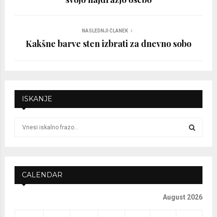
NASLEDNJI ČLANEK
Kakšne barve sten izbrati za dnevno sobo
ISKANJE
S
e
a
S
r
c
E
h
CALENDAR
f
A
o
August 2026
r
R
: