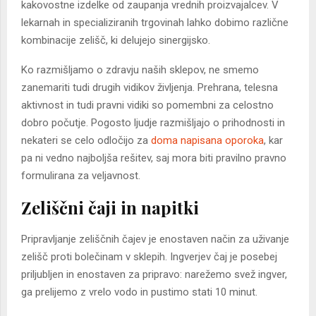
kakovostne izdelke od zaupanja vrednih proizvajalcev. V
lekarnah in specializiranih trgovinah lahko dobimo različne
kombinacije zelišč, ki delujejo sinergijsko.
Ko razmišljamo o zdravju naših sklepov, ne smemo
zanemariti tudi drugih vidikov življenja. Prehrana, telesna
aktivnost in tudi pravni vidiki so pomembni za celostno
dobro počutje. Pogosto ljudje razmišljajo o prihodnosti in
nekateri se celo odločijo za
doma napisana oporoka
, kar
pa ni vedno najboljša rešitev, saj mora biti pravilno pravno
formulirana za veljavnost.
Zeliščni čaji in napitki
Pripravljanje zeliščnih čajev je enostaven način za uživanje
zelišč proti bolečinam v sklepih. Ingverjev čaj je posebej
priljubljen in enostaven za pripravo: narežemo svež ingver,
ga prelijemo z vrelo vodo in pustimo stati 10 minut.