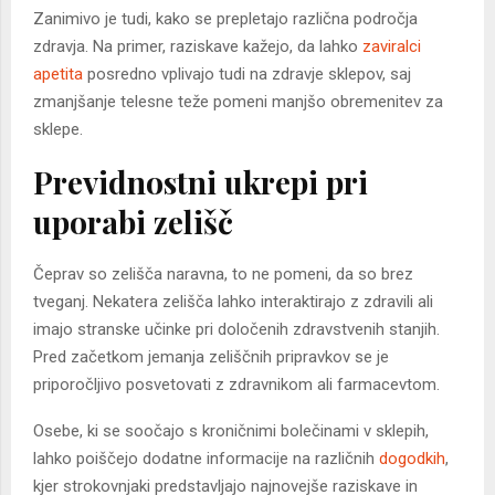
Zanimivo je tudi, kako se prepletajo različna področja
zdravja. Na primer, raziskave kažejo, da lahko
zaviralci
apetita
posredno vplivajo tudi na zdravje sklepov, saj
zmanjšanje telesne teže pomeni manjšo obremenitev za
sklepe.
Previdnostni ukrepi pri
uporabi zelišč
Čeprav so zelišča naravna, to ne pomeni, da so brez
tveganj. Nekatera zelišča lahko interaktirajo z zdravili ali
imajo stranske učinke pri določenih zdravstvenih stanjih.
Pred začetkom jemanja zeliščnih pripravkov se je
priporočljivo posvetovati z zdravnikom ali farmacevtom.
Osebe, ki se soočajo s kroničnimi bolečinami v sklepih,
lahko poiščejo dodatne informacije na različnih
dogodkih
,
kjer strokovnjaki predstavljajo najnovejše raziskave in