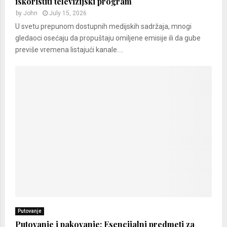
iskoristiti televizijski program
by
John
July 15, 2026
U svetu prepunom dostupnih medijskih sadržaja, mnogi
gledaoci osećaju da propuštaju omiljene emisije ili da gube
previše vremena listajući kanale....
Putovanje
Putovanje i pakovanje: Esencijalni predmeti za