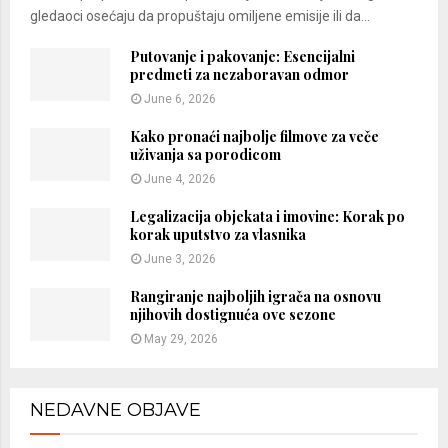
gledaoci osećaju da propuštaju omiljene emisije ili da...
Putovanje i pakovanje: Esencijalni
predmeti za nezaboravan odmor
June 6, 2026
Kako pronaći najbolje filmove za veče
uživanja sa porodicom
June 4, 2026
Legalizacija objekata i imovine: Korak po
korak uputstvo za vlasnika
June 3, 2026
Rangiranje najboljih igrača na osnovu
njihovih dostignuća ove sezone
May 29, 2026
NEDAVNE OBJAVE