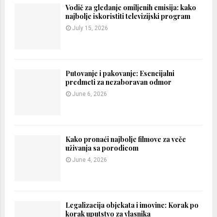
Vodič za gledanje omiljenih emisija: kako
najbolje iskoristiti televizijski program
July 15, 2026
Putovanje i pakovanje: Esencijalni
predmeti za nezaboravan odmor
June 6, 2026
Kako pronaći najbolje filmove za veče
uživanja sa porodicom
June 4, 2026
Legalizacija objekata i imovine: Korak po
korak uputstvo za vlasnika