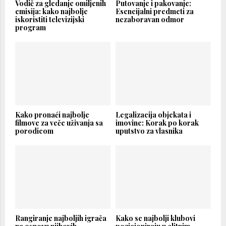
Vodič za gledanje omiljenih
Putovanje i pakovanje:
emisija: kako najbolje
Esencijalni predmeti za
iskoristiti televizijski
nezaboravan odmor
program
Kako pronaći najbolje
Legalizacija objekata i
filmove za veče uživanja sa
imovine: Korak po korak
porodicom
uputstvo za vlasnika
Rangiranje najboljih igrača
Kako se najbolji klubovi